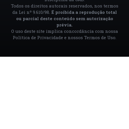
Todos os direitos autorais reservados, nos termos
da Lei nº 9.610/98.
É proibida a reprodução total
ou parcial deste conteúdo sem autorização
prévia.
O uso deste site implica concordância com nossa
Política de Privacidade
e nossos
Termos de Uso
.